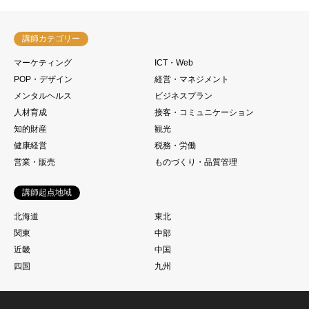
講師カテゴリー
マーケティング
ICT・Web
POP・デザイン
経営・マネジメント
メンタルヘルス
ビジネスプラン
人材育成
接客・コミュニケーション
知的財産
観光
健康経営
税務・労働
営業・販売
ものづくり・品質管理
講師起点地域
北海道
東北
関東
中部
近畿
中国
四国
九州