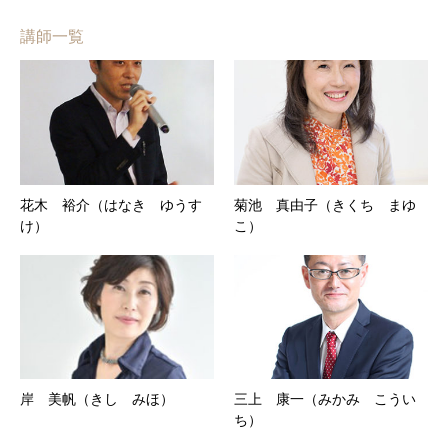
講師一覧
花木 裕介（はなき ゆうす
菊池 真由子（きくち まゆ
け）
こ）
岸 美帆（きし みほ）
三上 康一（みかみ こうい
ち）