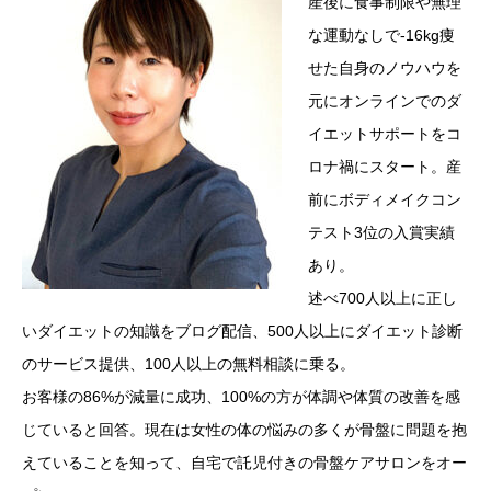
産後に食事制限や無理
な運動なしで-16kg痩
せた自身のノウハウを
元にオンラインでのダ
イエットサポートをコ
ロナ禍にスタート。産
前にボディメイクコン
テスト3位の入賞実績
あり。
述べ700人以上に正し
いダイエットの知識をブログ配信、500人以上にダイエット診断
のサービス提供、100人以上の無料相談に乗る。
お客様の86%が減量に成功、100%の方が体調や体質の改善を感
じていると回答。現在は女性の体の悩みの多くが骨盤に問題を抱
えていることを知って、自宅で託児付きの骨盤ケアサロンをオー