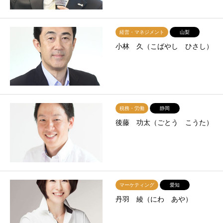
経営・マネジメント
山梨
小林 久（こばやし ひさし）
税務・労働
静岡
後藤 功太（ごとう こうた）
マーケティング
愛知
丹羽 綾（にわ あや）