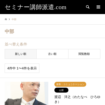
セミナー講師派遣.com
検索
中部
中部
並べ替え条件
新しい順
古い順
閲覧数順
4件中 1〜4件を表示
接客・コミュニケーション
山梨
渡辺 洋之（わたなべ ひろゆ
き）