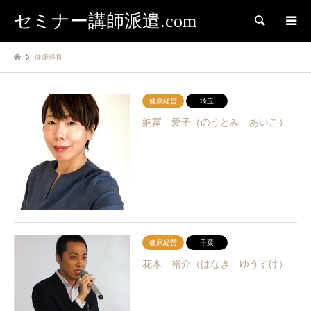
セミナー講師派遣.com
検索
健康経営
健康経営
埼玉
納冨 愛子（のうとみ あいこ）
健康経営
千葉
花木 裕介（はなき ゆうすけ）