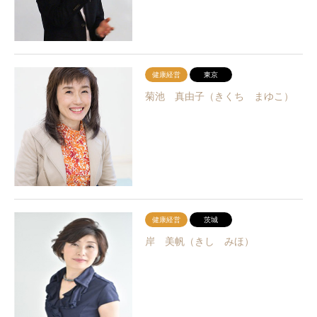
健康経営
東京
菊池 真由子（きくち まゆこ）
健康経営
茨城
岸 美帆（きし みほ）