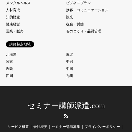
メンタルヘルス
ビジネスプラン
人材育成
接客・コミュニケーション
知的財産
観光
健康経営
税務・労働
営業・販売
ものづくり・品質管理
講師起点地域
北海道
東北
関東
中部
近畿
中国
四国
九州
セミナー講師派遣.com
RSS
サービス概要
会社概要
セミナー講師募集
プライバシーポリシー