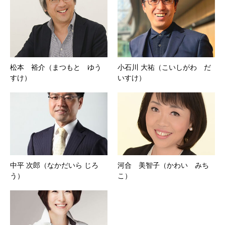
松本 裕介（まつもと ゆう
小石川 大祐（こいしがわ だ
すけ）
いすけ）
中平 次郎（なかだいら じろ
河合 美智子（かわい みち
う）
こ）