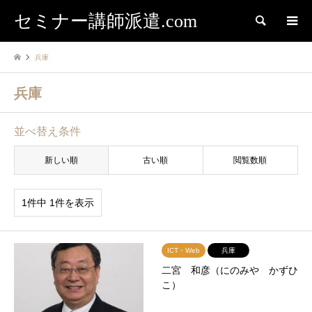
セミナー講師派遣.com
検索
兵庫
兵庫
並べ替え条件
新しい順
古い順
閲覧数順
1件中 1件を表示
ICT・Web
兵庫
二宮 和彦（にのみや かずひ
こ）