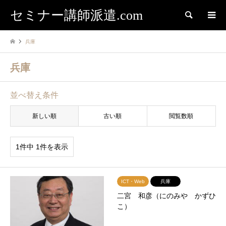
セミナー講師派遣.com
検索
兵庫
兵庫
並べ替え条件
新しい順
古い順
閲覧数順
1件中 1件を表示
ICT・Web
兵庫
二宮 和彦（にのみや かずひ
こ）