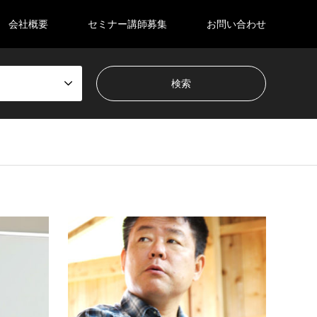
会社概要
セミナー講師募集
お問い合わせ
マーケティング
東京
営業
橋本 勝彦（はしもと かつひこ）
中野
少数精鋭で業績を上げるコンサルタント(有)
特産品
種屋 代表取締役。東京都板橋区出身。明
ことな