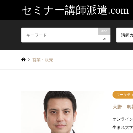
セミナー講師派遣.com
and
講師
or
営業・販売
マーケテ
大野 興
オンライ
生まれ大