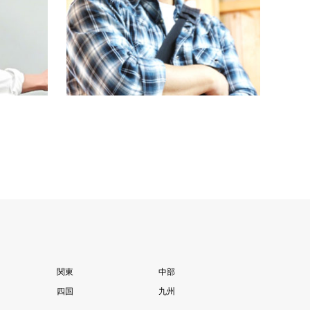
治学院大学卒業後、浅草の老舗履物卸に入
九州の
社し営業として25年間勤務。在職…
生まれ
続きを読む
関東
中部
四国
九州