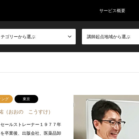
サービス概要
カテゴリーから選ぶ
講師起点地域から選ぶ
ィング
東京
祐（おおの こうすけ）
ンセールストレーナー１９７７年
学を卒業後、出版会社、医薬品卸