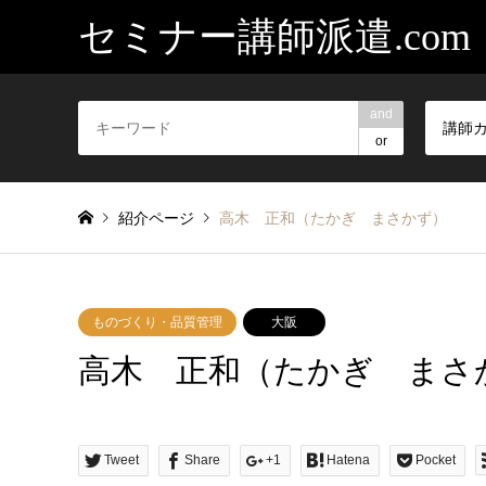
セミナー講師派遣.com
and
講師
or
紹介ページ
高木 正和（たかぎ まさかず）
ものづくり・品質管理
大阪
高木 正和（たかぎ まさ
Tweet
Share
+1
Hatena
Pocket