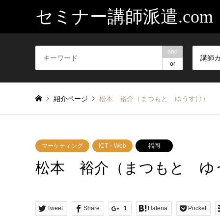
セミナー講師派遣.com
and
講師
or
紹介ページ
松本 裕介（まつもと ゆうすけ）
マーケティング
ICT・Web
福岡
松本 裕介（まつもと ゆ
Tweet
Share
+1
Hatena
Pocket