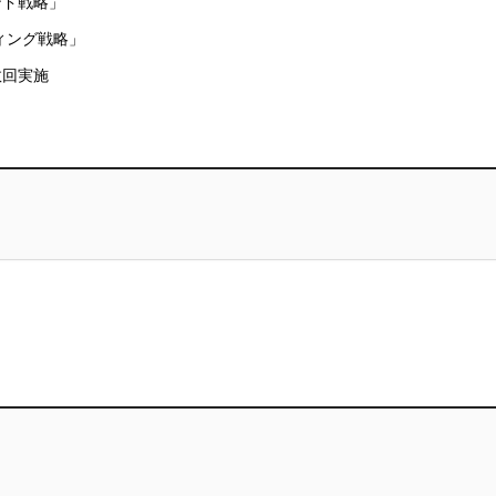
ンド戦略」
ィング戦略」
数回実施