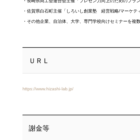
・長崎県商工会連合会主催「プレゼン力向上のためのブラ
・佐賀県白石町主催「しろいし創業塾 経営戦略/マーケテ
・その他企業、自治体、大学、専門学校向けセミナーを複
ＵＲＬ
https://www.hizashi-lab.jp/
謝金等