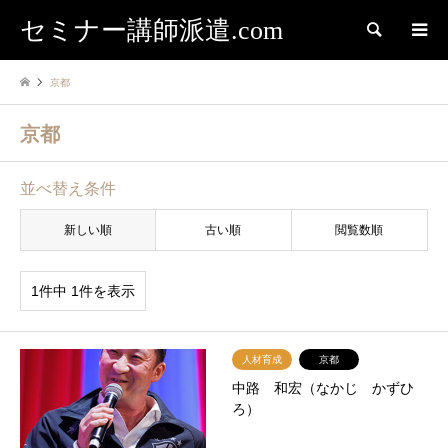
セミナー講師派遣.com
検索
京都
京都
並べ替え条件
新しい順
古い順
閲覧数順
1件中 1件を表示
人材育成
京都
中路 和宏（なかじ かずひ
ろ）